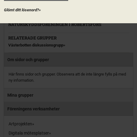
PRENUMERERA
Glömt ditt lösenord?»
NATURSKYDDSFÖRENINGEN I ROBERTSFORS
RELATERADE GRUPPER
Västerbotten diskussionsgrupp
Om sidor och grupper
Här finns sidor och grupper. Observera att de inte längre fylls på med
ny information.
Mina grupper
Föreningens verksamheter
Artprojekten
Digitala mötesplatser