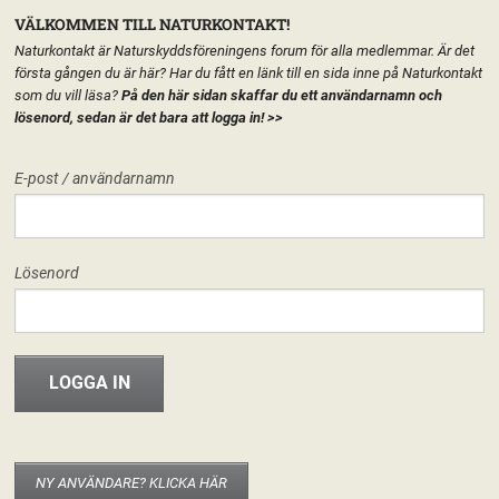
VÄLKOMMEN TILL NATURKONTAKT!
Naturkontakt är Naturskyddsföreningens forum för alla medlemmar. Är det
första gången du är här? Har du fått en länk till en sida inne på Naturkontakt
som du vill läsa?
På den här sidan skaffar du ett användarnamn och
lösenord, sedan är det bara att logga in!
>>
MENY
E-post / användarnamn
HEM
FÖRENINGEN
NATURSKYDDSFÖRENINGEN I ROBERTSFORS
START
LÄGG TILL EN TEXT HÄR PÅ SIDAN
FORUM
Lösenord
FÖRENINGEN
Naturskyddsföreningen i Robertsfors
3 maj – Fågelskådning för
morgontrötta
INFO & MATERIAL
16 april, 2015
Nils Viklund
Samling vid gamla Konsum i Överklinten kl 18:00. Medtag fika om du vill
och kikare om du har. Vår guide blir Mats Walheim. Kontaktperson:
Catharina Melin, 070-355 99 95.
NY ANVÄNDARE? KLICKA HÄR